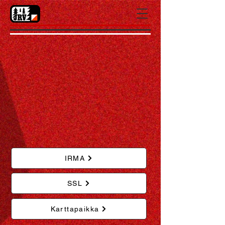
IRMA
SSL
Karttapaikka