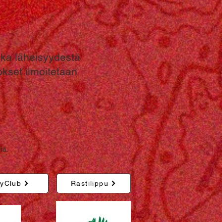
nka läheisyydestä
okset ilmoitetaan
tä.
yClub
Rastilippu