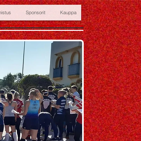
istus
Sponsorit
Kauppa