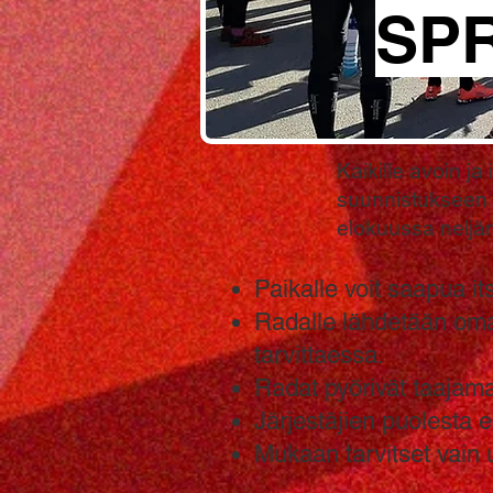
SPR
Kaikille avoin j
suunnistukseen 
elokuussa neljän
Paikalle voit saapua it
Radalle lähdetään omaa
tarvittaessa.
Radat pyörivät taajama
Järjestäjien puolesta e
Mukaan tarvitset vain u