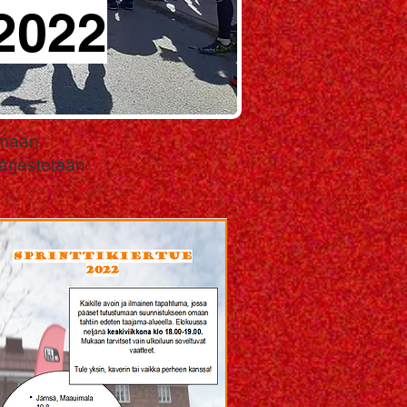
2022
umaan
ärjestetään