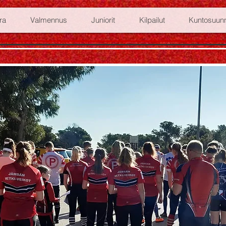
ra
Valmennus
Juniorit
Kilpailut
Kuntosuunn