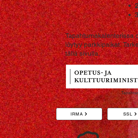
Tapahtumakalenterissa on
löytyy parkkipaikat. Tar
täll
ä sivulla.
Tapahtum
IRMA
SSL