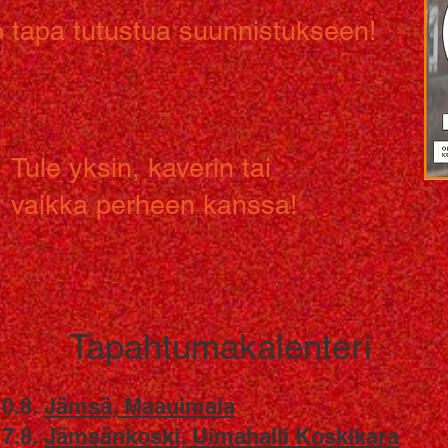
 tapa tutustua suunnistukseen!
Tule yksin, kaverin tai
vaikka perheen kanssa!
Tapahtumakalenteri
10.8.
Jämsä, Maauimala
17.8.
Jämsänkoski, Uimahalli Koskikara