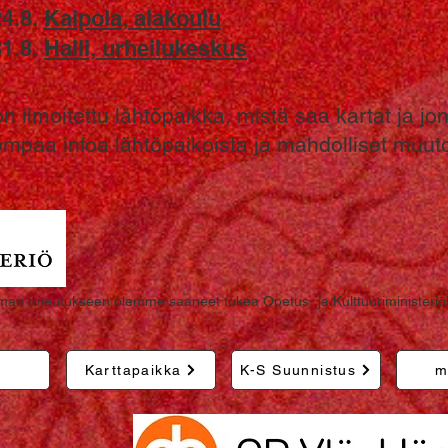
24.8.
Kaipola, alakoulu
31.8.
Halli, urheilukeskus
 ilmoitettu lähtöpaikka, mistä saa kartat ja jo
kempaa infoa lähtöpaikoista ja mahdolliset muut
an toteutukseen olemme saaneet tukea Opetus- ja Kulttuuriministeriöl
Karttapaikka
K-S Suunnistus
m